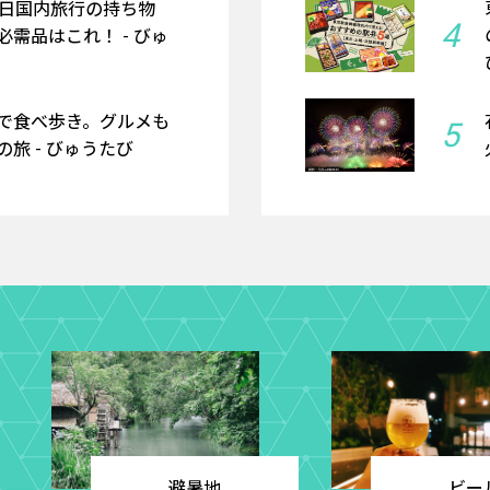
2日国内旅行の持ち物
4
需品はこれ！ - びゅ
で食べ歩き。グルメも
5
旅 - びゅうたび
避暑地
ビー