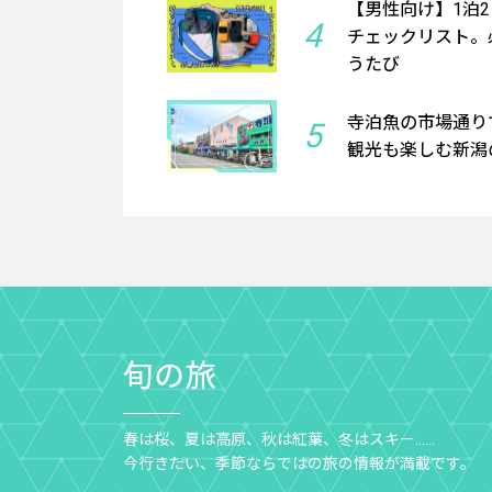
【男性向け】1泊
4
チェックリスト。必
うたび
寺泊魚の市場通り
5
観光も楽しむ新潟の
旬の旅
春は桜、夏は高原、秋は紅葉、冬はスキー……
今行きたい、季節ならではの旅の情報が満載です。