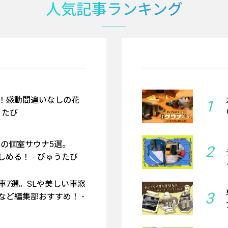
人気記事ランキング
！感動間違いなしの花
1
うたび
京の個室サウナ5選。
2
める！ - びゅうたび
車7選。SLや美しい車窓
3
など編集部おすすめ！ -