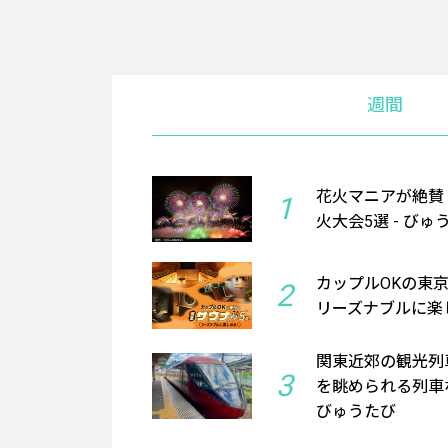
週間
花火マニアが絶賛
1
火大会5選 - びゅ
カップルOKの東
2
リーズナブルに楽し
関東近郊の観光列
3
を眺められる列車
びゅうたび