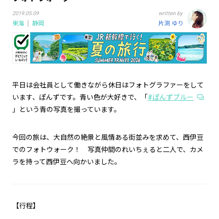
2019.05.09
written by
東海
静岡
片渕 ゆり
平日は会社員として働きながら休日はフォトグラファーをして
います、ぽんずです。青い色が大好きで、「
#ぽんずブルー
」という青の写真を撮っています。
今回の旅は、大自然の絶景と風情ある街並みを求めて、西伊豆
でのフォトウォーク！ 写真仲間のれいちぇると二人で、カメ
ラを持って西伊豆へ向かいました。
【行程】