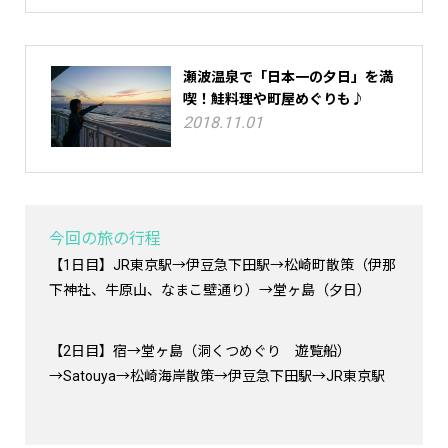
瀬波温泉で「日本一の夕日」を満
喫！鮭料理や町屋めぐりも♪
2018.11.01
今回の旅の行程
【1日目】JR東京駅→伊豆急下田駅→松崎町散策（伊那
下神社、牛原山、なまこ壁通り）→堂ヶ島（夕日）
【2日目】宿→堂ヶ島（洞くつめぐり 遊覧船）
→Satouya→松崎海岸散策→伊豆急下田駅→JR東京駅