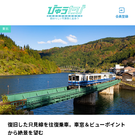
自分らしい列車旅と出会う
東北
復旧した只見線を往復乗車。車窓＆ビューポイント
から絶景を望む