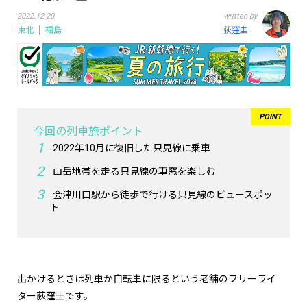
2022.12.20
written by
東北
福島
荻窪圭
今回の列車旅ポイント
2022年10月に復旧した只見線に乗車
山岳地帯を走る只見線の車窓を楽しむ
会津川口駅から徒歩で行ける只見線のビュースポッ
ト
出かけるときは列車か自転車に限るという老舗のフリーライ
ター荻窪圭です。