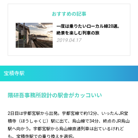
おすすめの記事
一度は乗りたいローカル線20選。
絶景を楽しむ列車の旅
2019.04.17
宝積寺駅
隈研吾事務所設計の駅舎がカッコいい
2日目は宇都宮駅から出発。宇都宮線で約12分、いったんJR宝
積寺（ほうしゃくじ）駅に出て、烏山線で34分、終点のJR烏山
駅へ向かう。宇都宮駅から烏山線直通列車は出ているけれど
も、宝積寺駅での乗り換えを選択。