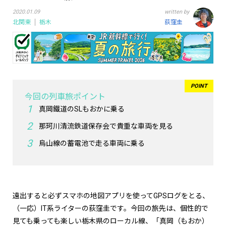
2020.01.09
written by
北関東
栃木
荻窪圭
今回の列車旅ポイント
真岡鐵道のSLもおかに乗る
那珂川清流鉄道保存会で貴重な車両を見る
烏山線の蓄電池で走る車両に乗る
遠出すると必ずスマホの地図アプリを使ってGPSログをとる、
（一応）IT系ライターの荻窪圭です。今回の旅先は、個性的で
見ても乗っても楽しい栃木県のローカル線、「真岡（もおか）