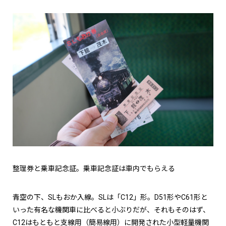
整理券と乗車記念証。乗車記念証は車内でもらえる
青空の下、SLもおか入線。SLは「C12」形。D51形やC61形と
いった有名な機関車に比べると小ぶりだが、それもそのはず、
C12はもともと支線用（簡易線用）に開発された小型軽量機関