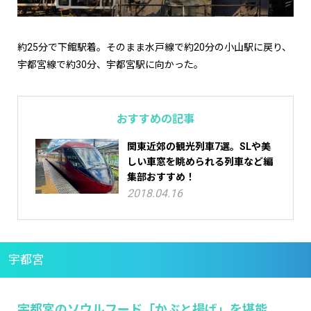
約25分で下館駅着。そのまま水戸線で約20分の小山駅に戻り、
宇都宮線で約30分、宇都宮駅に向かった。
おすすめの記事
関東近郊の観光列車7選。SLや美
しい車窓を眺められる列車など編
集部おすすめ！
2018.04.16
宇都宮
宇都宮のソウルフード「かぶと揚げ」を堪能