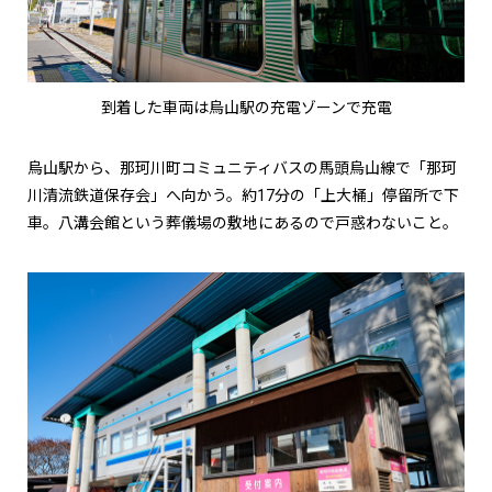
到着した車両は烏山駅の充電ゾーンで充電
烏山駅から、那珂川町コミュニティバスの馬頭烏山線で「那珂
川清流鉄道保存会」へ向かう。約17分の「上大桶」停留所で下
車。八溝会館という葬儀場の敷地にあるので戸惑わないこと。