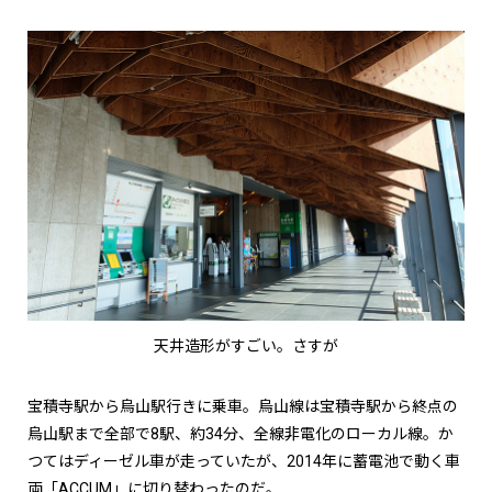
天井造形がすごい。さすが
宝積寺駅から烏山駅行きに乗車。烏山線は宝積寺駅から終点の
烏山駅まで全部で8駅、約34分、全線非電化のローカル線。か
つてはディーゼル車が走っていたが、2014年に蓄電池で動く車
両「ACCUM」に切り替わったのだ。