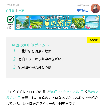
2024.02.06
written by
首都圏
東京
中村英里
今回の列車旅ポイント
下北沢駅を拠点に散策
宿泊エリアから列車の便がいい
駅周辺の再開発を体感
「てくてくレトロ」の名前で
YouTubeチャンネル
や
Webマ
ガジン
を運営し、東京のレトロなおでかけスポットを紹介
している、レトロ好きライターの中村英里です。