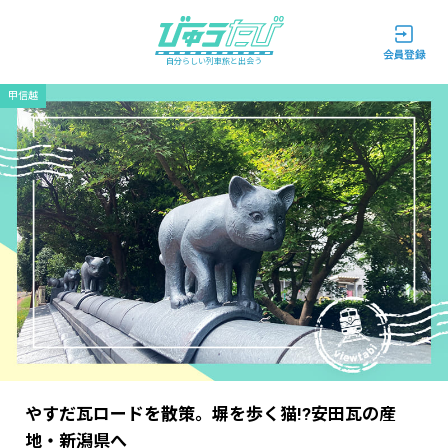
自分らしい列車旅と出会う
甲信越
やすだ瓦ロードを散策。塀を歩く猫!?安田瓦の産
地・新潟県へ