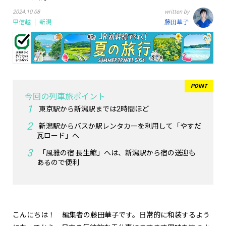
2024.10.08
written by
甲信越
新潟
藤田華子
今回の列車旅ポイント
東京駅から新潟駅までは2時間ほど
新潟駅からバスか駅レンタカーを利用して「やすだ
瓦ロード」へ
「風雅の宿 長生館」へは、新潟駅から宿の送迎も
あるので便利
こんにちは！ 編集者の藤田華子です。日常的に和装するよう