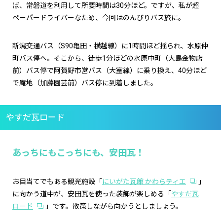
ば、常磐道を利用して所要時間は30分ほど。ですが、私が超
ペーパードライバーなため、今回はのんびりバス旅に。
新潟交通バス（S90亀田・横越線）に1時間ほど揺られ、水原仲
町バス停へ。そこから、徒歩1分ほどの水原中町（大島金物店
前）バス停で阿賀野市営バス（大室線）に乗り換え、40分ほど
で庵地（加藤園芸前）バス停に到着しました。
やすだ瓦ロード
あっちにもこっちにも、安田瓦！
お目当てでもある観光施設「
にいがた瓦館 かわらティエ
」
に向かう道中が、安田瓦を使った装飾が楽しめる「
やすだ瓦
ロード
」です。散策しながら向かうとしましょう。