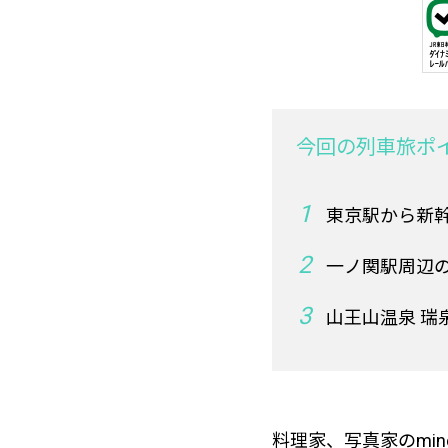
今回の列車旅ポ
東京駅から新
一ノ関駅周辺
山王山温泉 
料理家、写真家のmi