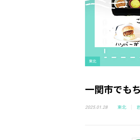
東北
一関市でも
2025.01.28
東北