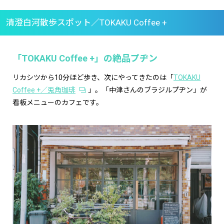
清澄白河散歩スポット／TOKAKU Coffee +
「TOKAKU Coffee +」の絶品プヂン
リカシツから10分ほど歩き、次にやってきたのは「
TOKAKU
Coffee +／兎角珈琲
」。「中津さんのブラジルプヂン」が
看板メニューのカフェです。