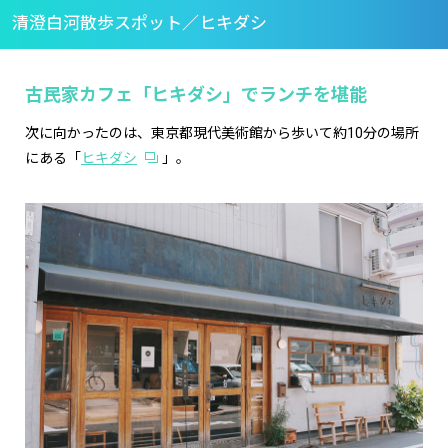
清澄白河散歩スポット／ヒキダシ
古民家カフェ「ヒキダシ」でランチを堪能
次に向かったのは、東京都現代美術館から歩いて約10分の場所
にある「
ヒキダシ
」。