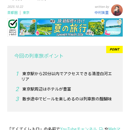
2025.10.22
written by
首都圏
東京
中村英里
今回の列車旅ポイント
東京駅から20分以内でアクセスできる清澄白河エ
リア
東京駅周辺はホテルが豊富
散歩途中でビールを楽しめるのは列車旅の醍醐味
「てくてくレトロ」の名前で
YouTubeチャンネル
や
Webマ