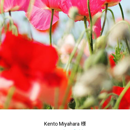
Kento Miyahara 様