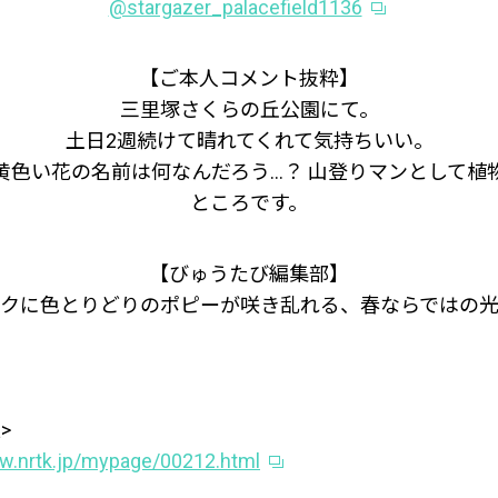
@stargazer_palacefield1136
【ご本人コメント抜粋】
三里塚さくらの丘公園にて。
土日2週続けて晴れてくれて気持ちいい。
黄色い花の名前は何なんだろう…？ 山登りマンとして植
ところです。
【びゅうたび編集部】
クに色とりどりのポピーが咲き乱れる、春ならではの
>
ww.nrtk.jp/mypage/00212.html