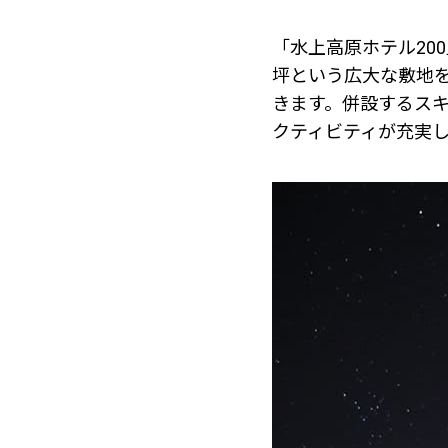
「水上高原ホテル20
坪という広大な敷地
きます。併設するス
クティビティが充実