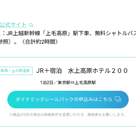
 公式サイト
：JR上越新幹線「上毛高原」駅下車、無料シャトルバ
参照）。〈合計約2時間〉
JR＋宿泊 水上高原ホテル２００
群馬・上の原温泉
1泊2日／東京駅⇔上毛高原駅
ダイナミックレールパックの
申込みはこちら
※商品が0件の場合は検索条件を変更いただき、
再検索をお願いします。