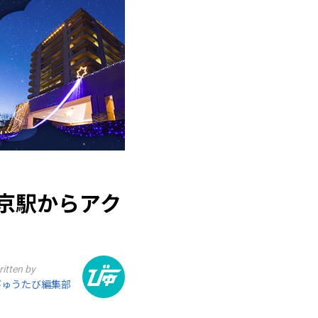
京駅からアク
ritten by
びゅうたび編集部