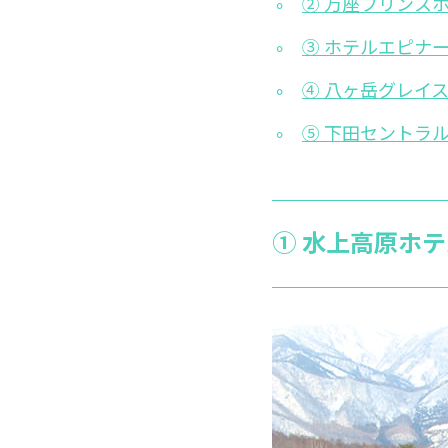
② 万座プリンス
③ ホテルエピナ
④ 八ヶ岳グレイ
⑤ 下田セントラ
① 水上高原ホテ