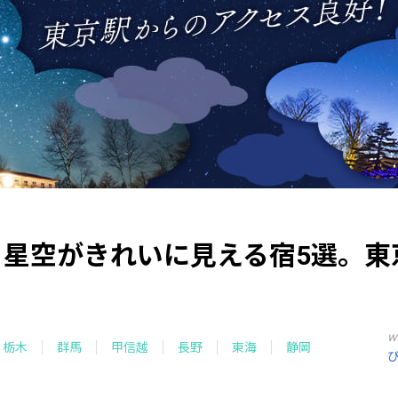
】星空がきれいに見える宿5選。東
w
栃木
群馬
甲信越
長野
東海
静岡