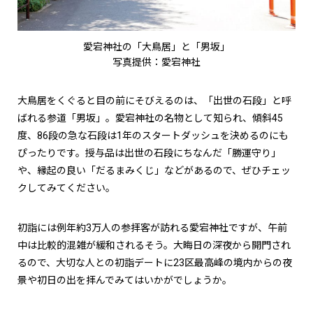
愛宕神社の「大鳥居」と「男坂」
写真提供：愛宕神社
大鳥居をくぐると目の前にそびえるのは、「出世の石段」と呼
ばれる参道「男坂」。愛宕神社の名物として知られ、傾斜45
度、86段の急な石段は1年のスタートダッシュを決めるのにも
ぴったりです。授与品は出世の石段にちなんだ「勝運守り」
や、縁起の良い「だるまみくじ」などがあるので、ぜひチェッ
クしてみてください。
初詣には例年約3万人の参拝客が訪れる愛宕神社ですが、午前
中は比較的混雑が緩和されるそう。大晦日の深夜から開門され
るので、大切な人との初詣デートに23区最高峰の境内からの夜
景や初日の出を拝んでみてはいかがでしょうか。