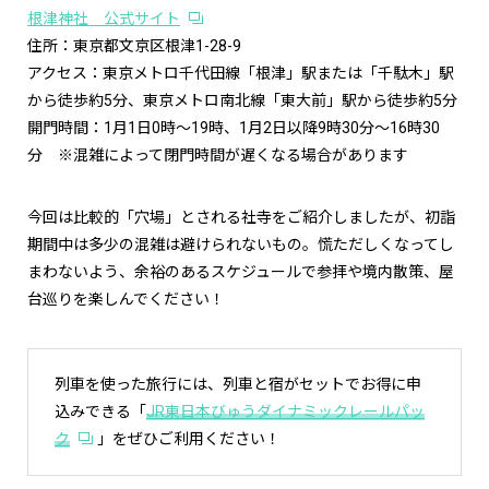
根津神社 公式サイト
住所：東京都文京区根津1-28-9
アクセス：東京メトロ千代田線「根津」駅または「千駄木」駅
から徒歩約5分、東京メトロ南北線「東大前」駅から徒歩約5分
開門時間：1月1日0時～19時、1月2日以降9時30分～16時30
分 ※混雑によって閉門時間が遅くなる場合があります
今回は比較的「穴場」とされる社寺をご紹介しましたが、初詣
期間中は多少の混雑は避けられないもの。慌ただしくなってし
まわないよう、余裕のあるスケジュールで参拝や境内散策、屋
台巡りを楽しんでください！
列車を使った旅行には、列車と宿がセットでお得に申
込みできる「
JR東日本びゅうダイナミックレールパッ
ク
」をぜひご利用ください！