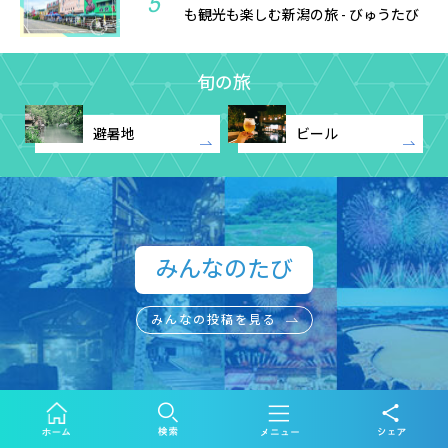
5
も観光も楽しむ新潟の旅 - びゅうたび
旬の旅
避暑地
ビール
みんなのたび​
みんなの投稿を見る