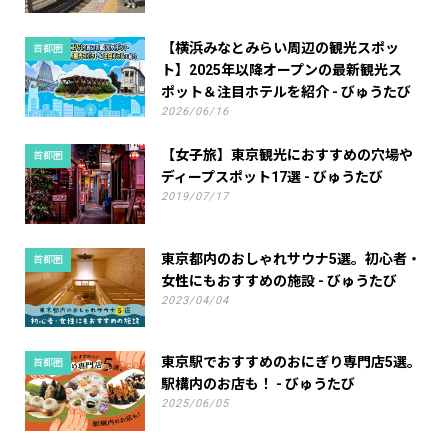
【横浜みなとみらい周辺の観光スポッ
首都圏
ト】2025年以降オープンの最新観光ス
ポット＆注目ホテルを紹介 - びゅうたび
2026/06/16
【女子旅】東京観光におすすめの穴場や
首都圏
ディープスポット17選 - びゅうたび
2019/07/17
東京都内のおしゃれサウナ5選。初心者・
首都圏
女性にもおすすめの施設 - びゅうたび
2023/04/04
東京駅でおすすめのおにぎり専門店5選。
首都圏
駅構内のお店も！ - びゅうたび
2025/06/05