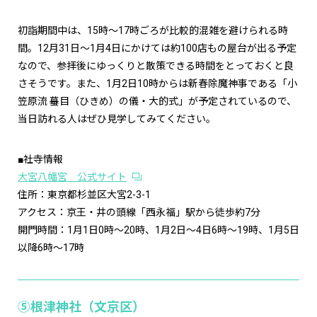
初詣期間中は、15時〜17時ごろが比較的混雑を避けられる時
間。12月31日〜1月4日にかけては約100店もの屋台が出る予定
なので、参拝後にゆっくりと散策できる時間をとっておくと良
さそうです。また、1月2日10時からは新春除魔神事である「小
笠原流 蟇目（ひきめ）の儀・大的式」が予定されているので、
当日訪れる人はぜひ見学してみてください。
■社寺情報
大宮八幡宮 公式サイト
住所：東京都杉並区大宮2-3-1
アクセス：京王・井の頭線「西永福」駅から徒歩約7分
開門時間：1月1日0時～20時、1月2日～4日6時～19時、1月5日
以降6時～17時
⑤根津神社（文京区）