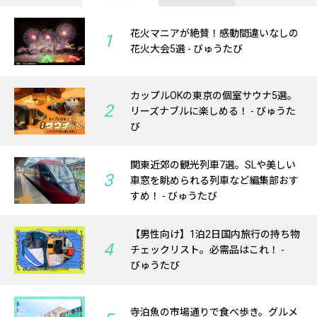
花火マニアが絶賛！感動間違いなしの
1
花火大会5選 - びゅうたび
カップルOKの東京の個室サウナ5選。
2
リーズナブルに楽しめる！ - びゅうた
び
関東近郊の観光列車7選。SLや美しい
3
車窓を眺められる列車など編集部おす
すめ！ - びゅうたび
【男性向け】1泊2日国内旅行の持ち物
4
チェックリスト。必需品はこれ！ -
びゅうたび
寺泊魚の市場通りで食べ歩き。グルメ