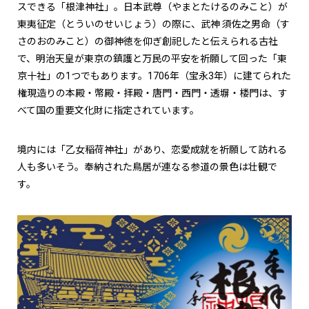
スできる「根津神社」。日本武尊（やまとたけるのみこと）が
東夷征定（とういのせいじょう）の際に、武神 須佐之男命（す
さのおのみこと）の御神徳を仰ぎ創祀したと伝えられる古社
で、明治天皇が東京の鎮護と万民の平安を祈願して回った「東
京十社」の1つでもあります。1706年（宝永3年）に建てられた
権現造りの本殿・幣殿・拝殿・唐門・西門・透塀・楼門は、す
べて国の重要文化財に指定されています。
境内には「乙女稲荷神社」があり、恋愛成就を祈願して訪れる
人も多いそう。奉納された鳥居が連なる参道の景色は壮観で
す。