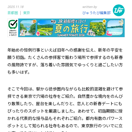
2025.11.18
written by
首都圏
東京
びゅうたび編集部
年始めの恒例行事といえば旧年への感謝を伝え、新年の平安を
願う初詣。たくさんの参拝客で賑わう場所で参拝するのも新春
の風物詩ですが、落ち着いた雰囲気でゆっくりと過ごしたい方
も多いはず。
そこで今回は、駅から徒歩圏内ながらも比較的混雑を避けて参
拝できる東京で穴場の社寺をご紹介。自然豊かな境内をのんび
り散策したり、屋台を楽しんだりと、恋人との新春デートにも
ぴったりのスポットを厳選しました。あわせて、初詣期間に授
かれる代表的な授与品もそれぞれご紹介。都内有数のパワース
ポットとして知られる社寺もあるので、東京旅行のついでに立