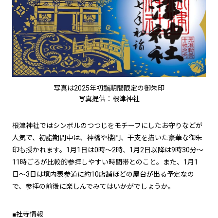
写真は2025年初詣期間限定の御朱印
写真提供：根津神社
根津神社ではシンボルのつつじをモチーフにしたお守りなどが
人気で、初詣期間中は、神橋や楼門、干支を描いた豪華な御朱
印も授かれます。1月1日は0時～2時、1月2日以降は9時30分～
11時ごろが比較的参拝しやすい時間帯とのこと。また、1月1
日〜3日は境内表参道に約10店舗ほどの屋台が出る予定なの
で、参拝の前後に楽しんでみてはいかがでしょうか。
■社寺情報