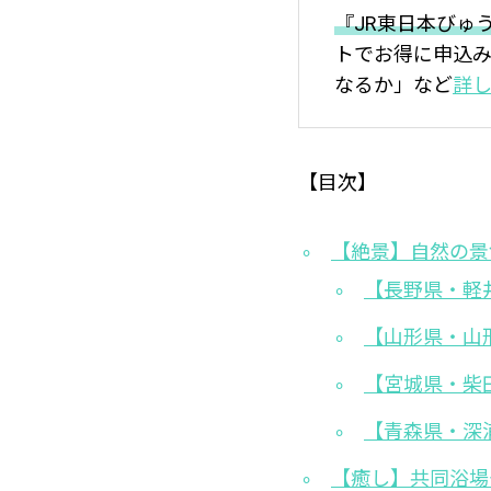
『JR東日本びゅ
トでお得に申込み
なるか」など
詳
【目次】
【絶景】自然の景
【長野県・軽
【山形県・山
【宮城県・柴
【青森県・深
【癒し】共同浴場