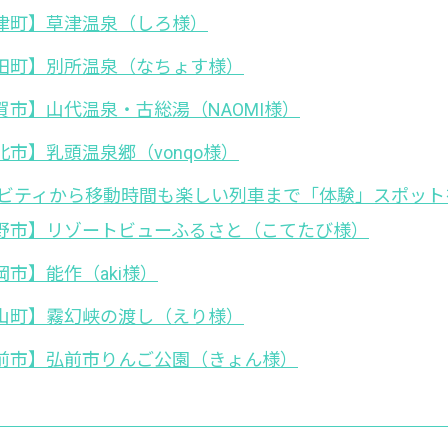
津町】草津温泉（しろ様）
田町】別所温泉（なちょす様）
賀市】山代温泉・古総湯（NAOMI様）
市】乳頭温泉郷（vonqo様）
ビティから移動時間も楽しい列車まで「体験」スポット
野市】リゾートビューふるさと（こてたび様）
市】能作（aki様）
山町】霧幻峡の渡し（えり様）
前市】弘前市りんご公園（きょん様）