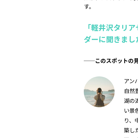
す。
「軽井沢タリア
ダーに聞きまし
──このスポットの
アンバ
自然
湖の
い景
り、
築し