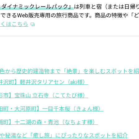
うダイナミックレールパック』
は列車と宿（または日帰
できるWeb販売専用の旅行商品です。商品の特徴や「
しくはこちら
色から歴史的建造物まで「絶景」を楽しむスポットを紹
井沢町】軽井沢タリアセン（aki様）
形市】宝珠山 立石寺（こてたび様）
田町・大河原町】一目千本桜（きょん様）
浦町】十二湖の森・青池（なちょす様）
や秘湯など「癒し旅」にぴったりなスポットを紹介