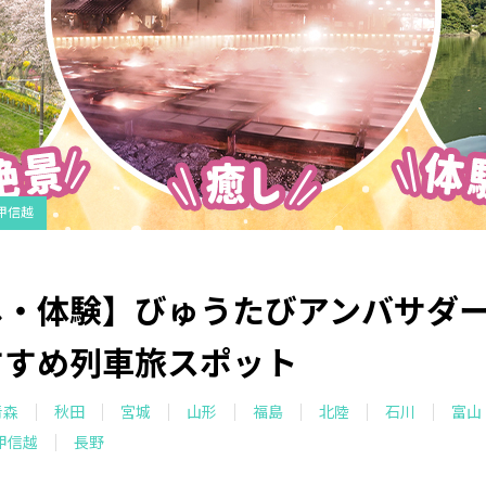
甲信越
し・体験】びゅうたびアンバサダ
すすめ列車旅スポット
青森
秋田
宮城
山形
福島
北陸
石川
富山
甲信越
長野