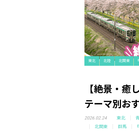
東北
北陸
北関東
【絶景・癒
テーマ別お
2026.02.24
東北
北関東
群馬