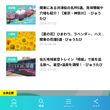
関東にある河津桜の名所5選。見頃情報や
首都圏
穴場も紹介！【東京・神奈川】 - びゅう
たび
2026/01/22
【夏の花】ひまわり、ラベンダー、ハス…
北関東
関東の花畑5選 - びゅうたび
2019/08/08
佐久地域星空トレイン「晴星」で星を巡
甲信越
る旅へ。星空×温泉を満喫！ - びゅうたび
2022/01/25
会員企画
列車旅のおすすめスポット
から「JR東日本びゅうダイ