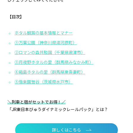
ひチェックしてみてください。
【目次】
ホタル観賞の基本情報とマナー
①万葉公園（神奈川県湯河原町）
②ロマンの森共和国（千葉県君津市）
③月夜野ホタルの里（群馬県みなかみ町）
④箱島ホタルの里（群馬県東吾妻町）
⑤偕楽園蛍谷（茨城県水戸市）
＼列車と宿がセットでお得！／
「JR東日本びゅうダイナミックレールパック」とは？
詳しくはこちら