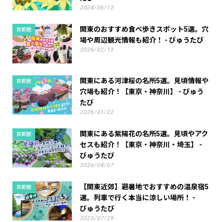
2024/06/12
関東のおすすめ食べ歩きスポット5選。穴
首都圏
場や周辺観光情報も紹介！ - びゅうたび
2026/02/13
関東にある河津桜の名所5選。見頃情報や
首都圏
穴場も紹介！【東京・神奈川】 - びゅう
たび
2026/01/22
関東にある紫陽花の名所5選。見頃やアク
首都圏
セスも紹介！【東京・神奈川・埼玉】 -
びゅうたび
2026/04/07
【関東近郊】避暑地でおすすめの温泉宿5
首都圏
選。列車で行く本当に涼しい場所！ -
びゅうたび
2025/07/29