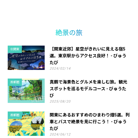
絶景の旅
【関東近郊】星空がきれいに見える宿5
北関東
選。東京駅からアクセス良好！ - びゅう
たび
2024/02/14
真鶴で海景色とグルメを楽しむ旅。観光
首都圏
スポットを巡るモデルコース - びゅうた
び
2025/08/20
関東にあるおすすめのひまわり畑5選。列
首都圏
車とバスで絶景を見に行こう！ - びゅう
たび
2024/06/12