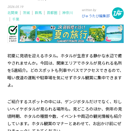
2026.05.19
written by
北関東
茨城
群馬
首都圏
神奈川
びゅうたび編集部
千葉
初夏に見頃を迎えるホタル。ホタルが生息する静かな水辺で癒
やされませんか。今回は、関東エリアでホタルが見られる名所
を5選紹介。どのスポットも列車やバスでアクセスできるので、
暗い夜道の運転や駐車場を気にせずホタル観賞に集中できます
よ。
ご紹介するスポットの中には、ゲンジボタルだけでなく、珍し
いヘイケボタルが見られる場所も。見どころのほか、例年の見
頃時期、ホタルの種類や数、イベントや周辺の観光情報も紹介
しています。ホタル観賞のマナーとあわせて、お出かけ前にぜ