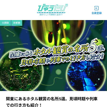
自分らしい列車旅と出会う
北関東
首都圏
関東にあるホタル観賞の名所5選。見頃時期や列車
での行き方も紹介！