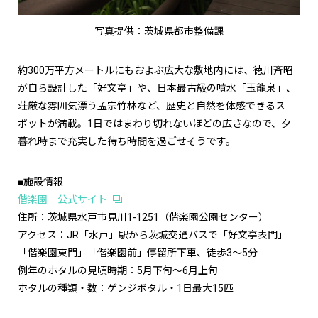
写真提供：茨城県都市整備課
約300万平方メートルにもおよぶ広大な敷地内には、徳川斉昭
が自ら設計した「好文亭」や、日本最古級の噴水「玉龍泉」、
荘厳な雰囲気漂う孟宗竹林など、歴史と自然を体感できるス
ポットが満載。1日ではまわり切れないほどの広さなので、夕
暮れ時まで充実した待ち時間を過ごせそうです。
■施設情報
偕楽園 公式サイト
住所：茨城県水戸市見川1-1251（偕楽園公園センター）
アクセス：JR「水戸」駅から茨城交通バスで「好文亭表門」
「偕楽園東門」「偕楽園前」停留所下車、徒歩3～5分
例年のホタルの見頃時期：5月下旬～6月上旬
ホタルの種類・数：ゲンジボタル・1日最大15匹