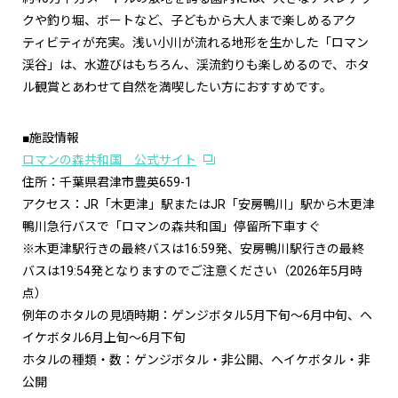
クや釣り堀、ボートなど、子どもから大人まで楽しめるアク
ティビティが充実。浅い小川が流れる地形を生かした「ロマン
渓谷」は、水遊びはもちろん、渓流釣りも楽しめるので、ホタ
ル観賞とあわせて自然を満喫したい方におすすめです。
■施設情報
ロマンの森共和国 公式サイト
住所：千葉県君津市豊英659-1
アクセス：JR「木更津」駅またはJR「安房鴨川」駅から木更津
鴨川急行バスで「ロマンの森共和国」停留所下車すぐ
※木更津駅行きの最終バスは16:59発、安房鴨川駅行きの最終
バスは19:54発となりますのでご注意ください（2026年5月時
点）
例年のホタルの見頃時期：ゲンジボタル5月下旬～6月中旬、ヘ
イケボタル6月上旬～6月下旬
ホタルの種類・数：ゲンジボタル・非公開、ヘイケボタル・非
公開