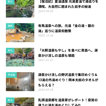
【宿泊記】夏油温泉 元湯夏油で湯巡りを
東北
満喫。大自然に囲まれた岩手の秘湯
2023.09.05
有馬温泉への旅。元湯「金の湯・銀の
関西
湯」巡りに温泉街散策
2022.12.26
「大鰐温泉もやし」を食べに青森へ。源
東北
泉かけ流しの温泉も堪能
2021.01.21
源泉かけ流しの野沢温泉で集印めぐり＆
甲信越
13湯の外湯めぐり！岡本太郎のタオルが
もらえる？
2020.03.25
乳頭温泉郷を温泉家がレポート！泉質の
東北
違う七湯を湯めぐりしてみた