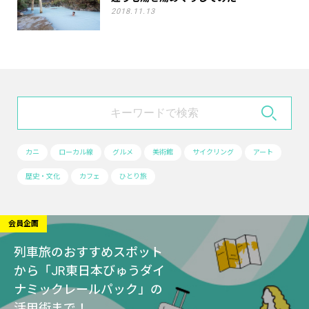
2018.11.13
カニ
ローカル線
グルメ
美術館
サイクリング
アート
歴史・文化
カフェ
ひとり旅
会員企画
列車旅のおすすめスポット
から「JR東日本びゅうダイ
ナミックレールパック」の
活用術まで！