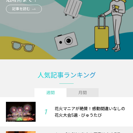
記事を読む
人気記事ランキング
週間
月間
花火マニアが絶賛！感動間違いなしの
1
花火大会5選 - びゅうたび