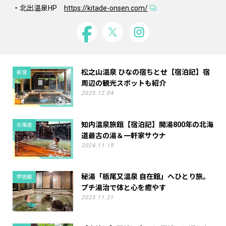
・北出温泉HP
https://kitade-onsen.com/
松之山温泉 ひなの宿ちとせ【宿泊記】宿
新潟
周辺の観光スポットも紹介
2025.12.04
知内温泉旅館【宿泊記】開湯800年の北海
北海道
道最古の湯＆一軒家サウナ
2024.11.19
秘湯「栃尾又温泉 自在館」へひとり旅。
甲信越
プチ湯治で体と心を癒やす
2023.11.21