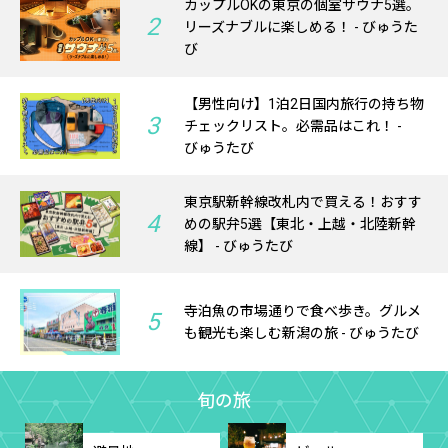
カップルOKの東京の個室サウナ5選。
2
リーズナブルに楽しめる！ - びゅうた
び
【男性向け】1泊2日国内旅行の持ち物
3
チェックリスト。必需品はこれ！ -
びゅうたび
東京駅新幹線改札内で買える！おすす
4
めの駅弁5選【東北・上越・北陸新幹
線】 - びゅうたび
寺泊魚の市場通りで食べ歩き。グルメ
5
も観光も楽しむ新潟の旅 - びゅうたび
旬の旅