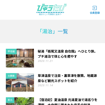
自分らしい列車旅と出会う
「湯治」一覧
秘湯「栃尾又温泉 自在館」へひとり旅。
甲信越
プチ湯治で体と心を癒やす
2023.11.21
草津温泉で注目・裏草津を散策。地蔵源
北関東
泉など観光スポットを紹介
2023.11.14
【宿泊記】夏油温泉 元湯夏油で湯巡りを
東北