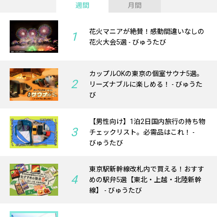
週間
月間
花火マニアが絶賛！感動間違いなしの
1
花火大会5選 - びゅうたび
カップルOKの東京の個室サウナ5選。
2
リーズナブルに楽しめる！ - びゅうた
び
【男性向け】1泊2日国内旅行の持ち物
3
チェックリスト。必需品はこれ！ -
びゅうたび
東京駅新幹線改札内で買える！おすす
4
めの駅弁5選【東北・上越・北陸新幹
線】 - びゅうたび