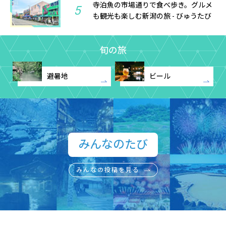
寺泊魚の市場通りで食べ歩き。グルメ
5
も観光も楽しむ新潟の旅 - びゅうたび
旬の旅
避暑地
ビール
みんなのたび​
みんなの投稿を見る