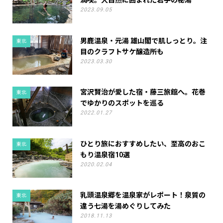
満喫。大自然に囲まれた岩手の秘湯
2023.09.05
男鹿温泉・元湯 雄山閣で肌しっとり。注
東北
目のクラフトサケ醸造所も
2023.03.30
宮沢賢治が愛した宿・藤三旅館へ。花巻
東北
でゆかりのスポットを巡る
2022.01.27
ひとり旅におすすめしたい、至高のおこ
東北
もり温泉宿10選
2020.02.04
乳頭温泉郷を温泉家がレポート！泉質の
東北
違う七湯を湯めぐりしてみた
2018.11.13