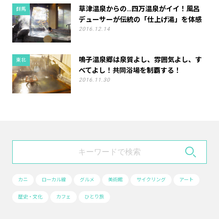
草津温泉からの…四万温泉がイイ！風呂
群馬
デューサーが伝統の「仕上げ湯」を体感
2016.12.14
鳴子温泉郷は泉質よし、雰囲気よし、す
東北
べてよし！共同浴場を制覇する！
2016.11.30
カニ
ローカル線
グルメ
美術館
サイクリング
アート
歴史・文化
カフェ
ひとり旅