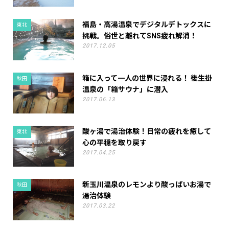
福島・高湯温泉でデジタルデトックスに
東北
挑戦。俗世と離れてSNS疲れ解消！
2017.12.05
箱に入って一人の世界に浸れる！ 後生掛
秋田
温泉の「箱サウナ」に潜入
2017.06.13
酸ヶ湯で湯治体験！日常の疲れを癒して
東北
心の平穏を取り戻す
2017.04.25
新玉川温泉のレモンより酸っぱいお湯で
秋田
湯治体験
2017.03.22