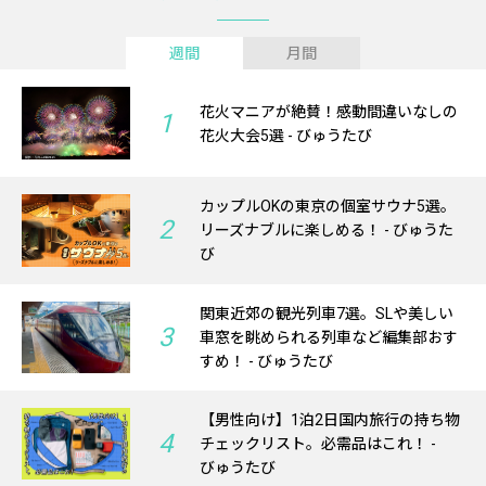
週間
月間
花火マニアが絶賛！感動間違いなしの
1
花火大会5選 - びゅうたび
カップルOKの東京の個室サウナ5選。
2
リーズナブルに楽しめる！ - びゅうた
び
関東近郊の観光列車7選。SLや美しい
3
車窓を眺められる列車など編集部おす
すめ！ - びゅうたび
【男性向け】1泊2日国内旅行の持ち物
4
チェックリスト。必需品はこれ！ -
びゅうたび