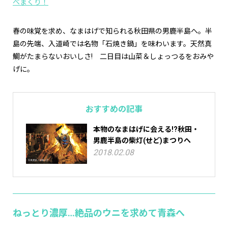
べまくり！
春の味覚を求め、なまはげで知られる秋田県の男鹿半島へ。半
島の先端、入道崎では名物「石焼き鍋」を味わいます。天然真
鯛がたまらないおいしさ! 二日目は山菜＆しょっつるをおみや
げに。
おすすめの記事
本物のなまはげに会える!?秋田・
男鹿半島の柴灯(せど)まつりへ
2018.02.08
ねっとり濃厚…絶品のウニを求めて青森へ