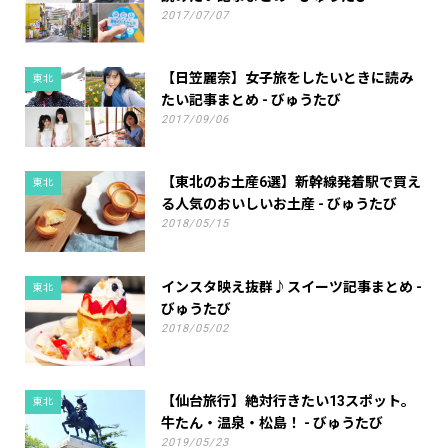
2017/07/07
【日笠麗奈】女子旅をしたいときに読み
東北
たい記事まとめ - びゅうたび
2017/09/06
【東北のお土産6選】新幹線発着駅で買え
東北
る人気のおいしいお土産 - びゅうたび
2018/05/15
インスタ映え抜群♪スイーツ記事まとめ -
東北
びゅうたび
2018/05/02
【仙台旅行】絶対行きたい13スポット。
東北
牛たん・温泉・松島！ - びゅうたび
2019/05/23