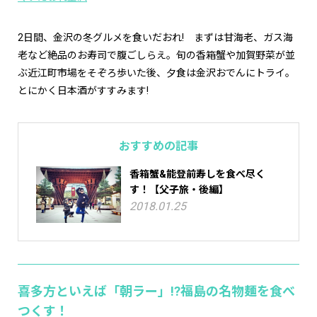
2日間、金沢の冬グルメを食いだおれ! まずは甘海老、ガス海
老など絶品のお寿司で腹ごしらえ。旬の香箱蟹や加賀野菜が並
ぶ近江町市場をそぞろ歩いた後、夕食は金沢おでんにトライ。
とにかく日本酒がすすみます!
おすすめの記事
香箱蟹&能登前寿しを食べ尽く
す！【父子旅・後編】
2018.01.25
喜多方といえば「朝ラー」!?福島の名物麺を食べ
つくす！