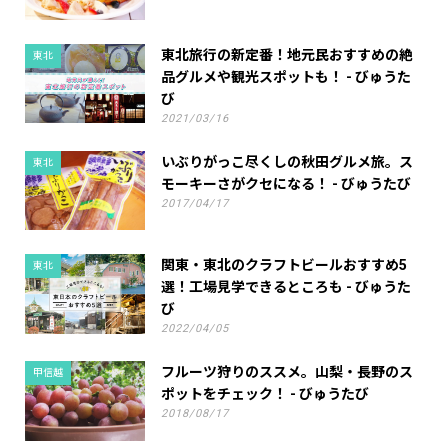
東北旅行の新定番！地元民おすすめの絶
東北
品グルメや観光スポットも！ - びゅうた
び
2021/03/16
いぶりがっこ尽くしの秋田グルメ旅。ス
東北
モーキーさがクセになる！ - びゅうたび
2017/04/17
関東・東北のクラフトビールおすすめ5
東北
選！工場見学できるところも - びゅうた
び
2022/04/05
フルーツ狩りのススメ。山梨・長野のス
甲信越
ポットをチェック！ - びゅうたび
2018/08/17