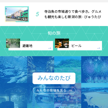
寺泊魚の市場通りで食べ歩き。グルメ
5
も観光も楽しむ新潟の旅 - びゅうたび
旬の旅
避暑地
ビール
みんなのたび​
みんなの投稿を見る