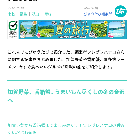
2017.08.14
written by
東北
福島
秋田
青森
びゅうたび編集部
これまでにびゅうたびで紹介した、編集者ツレヅレハナコさん
に関する記事をまとめました。加賀野菜や香箱蟹、喜多方ラー
メン…今すぐ食べたいグルメが満載の旅をご紹介します。
加賀野菜、香箱蟹…うまいもん尽くしの冬の金沢
へ
加賀野菜から香箱蟹まで楽しみ尽くす！ツレヅレハナコの呑み
くいだおれ金沢