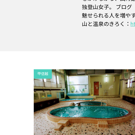
独登山女子。 ブロ
魅せられる人を増や
山と温泉のきろく：
h
甲信越