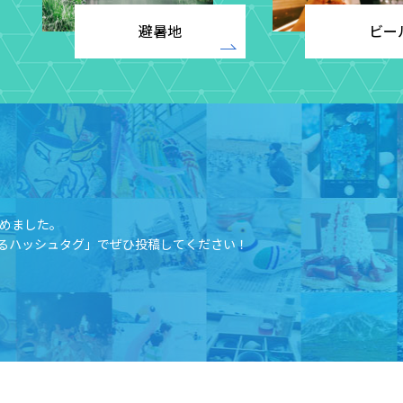
避暑地
ビー
めました。​
るハッシュタグ」でぜひ投稿してください！​