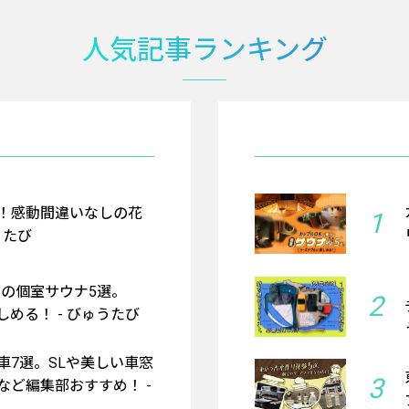
人気記事ランキング
！感動間違いなしの花
1
うたび
京の個室サウナ5選。
2
める！ - びゅうたび
車7選。SLや美しい車窓
3
など編集部おすすめ！ -