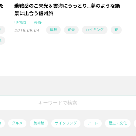
た
乗鞍岳のご来光＆雲海にうっとり…夢のような絶
景に出合う信州旅
甲信越
長野
呂
体験
絶景
ハイキング
花
2018.09.04
泉
線
グルメ
美術館
サイクリング
アート
歴史・文化