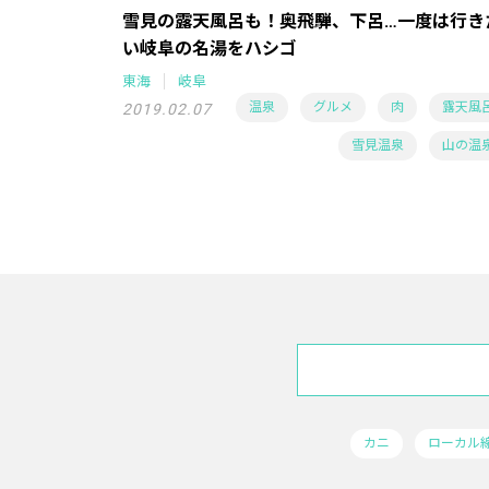
雪見の露天風呂も！奥飛騨、下呂…一度は行き
い岐阜の名湯をハシゴ
東海
岐阜
温泉
グルメ
肉
露天風
2019.02.07
雪見温泉
山の温
カニ
ローカル