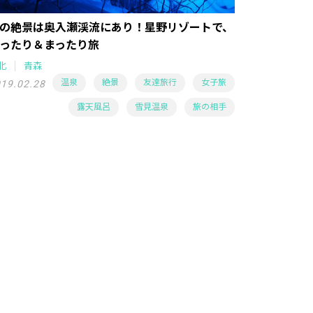
の絶景は奥入瀬渓流にあり！星野リゾートで、
ったり＆まったり旅
北
青森
温泉
絶景
友達旅行
女子旅
19.02.28
露天風呂
雪見温泉
旅の相手