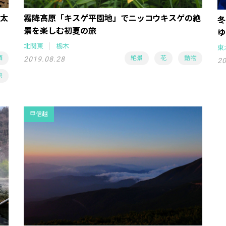
太
霧降高原「キスゲ平園地」でニッコウキスゲの絶
冬
景を楽しむ初夏の旅
ゆ
北関東
栃木
東
酒
絶景
花
動物
2019.08.28
20
旅
甲信越