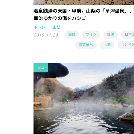
温泉銭湯の天国・甲府。山梨の「草津温泉」、
宰治ゆかりの湯をハシゴ
甲信越
山梨
温泉
ワイン
銭湯
日本
2019.11.29
露天風呂
お酒
ひとり
東海