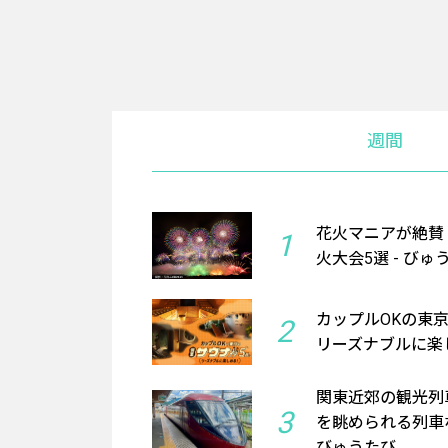
週間
花火マニアが絶賛
1
火大会5選 - びゅ
カップルOKの東
2
リーズナブルに楽し
関東近郊の観光列
3
を眺められる列車
びゅうたび