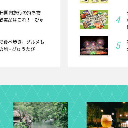
2日国内旅行の持ち物
4
需品はこれ！ - びゅ
で食べ歩き。グルメも
5
旅 - びゅうたび