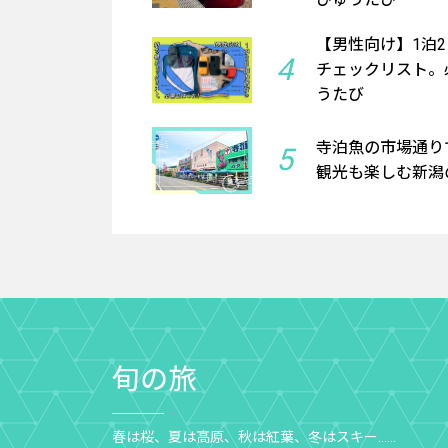
【男性向け】1泊
4
チェックリスト。必
うたび
寺泊魚の市場通り
5
観光も楽しむ新潟の
旬の旅
春は桜、夏は高原、秋は紅葉、冬はスキー……