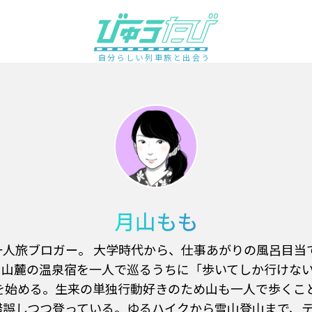
自分らしい列車旅と出会う
月山もも
一人旅ブロガー。 大学時代から、仕事あがりの風呂目当
。山麓の温泉宿を一人で巡るうちに「歩いてしか行けな
山を始める。生来の単独行動好きのため山も一人で歩くこ
錯誤しつつ登っている。ゆるハイクから雪山登山まで、