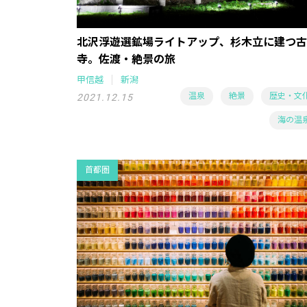
北沢浮遊選鉱場ライトアップ、杉木立に建つ古
寺。佐渡・絶景の旅
甲信越
新潟
温泉
絶景
歴史・文
2021.12.15
海の温
首都圏