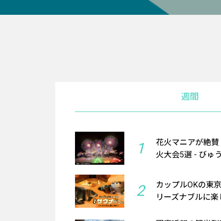
週間
花火マニアが絶賛
1
火大会5選 - びゅ
カップルOKの東
2
リーズナブルに楽し