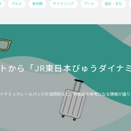
線
グルメ
美術館
サイクリング
アート
歴史・文化
トから「JR東日本びゅうダイナ
イナミックレールパックの活用術など、列車旅の参考になる情報が盛り