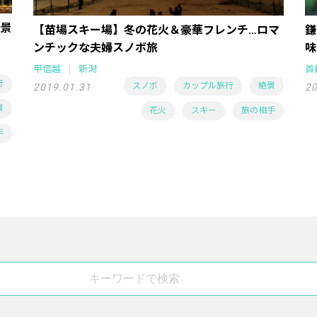
景
【苗場スキー場】冬の花火＆豪華フレンチ…ロマ
鎌
ンチックな夫婦スノボ旅
味
甲信越
新潟
首
行
スノボ
カップル旅行
絶景
2019.01.31
20
景
花火
スキー
旅の相手
手