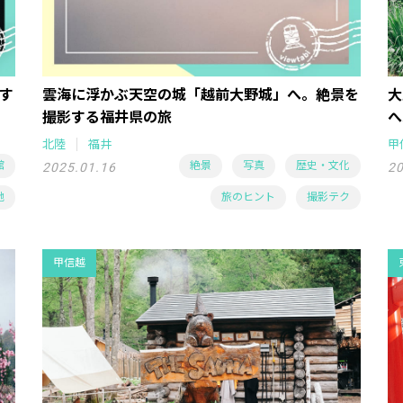
す
雲海に浮かぶ天空の城「越前大野城」へ。絶景を
大
撮影する福井県の旅
へ
北陸
福井
甲
館
絶景
写真
歴史・文化
2025.01.16
20
地
旅のヒント
撮影テク
甲信越