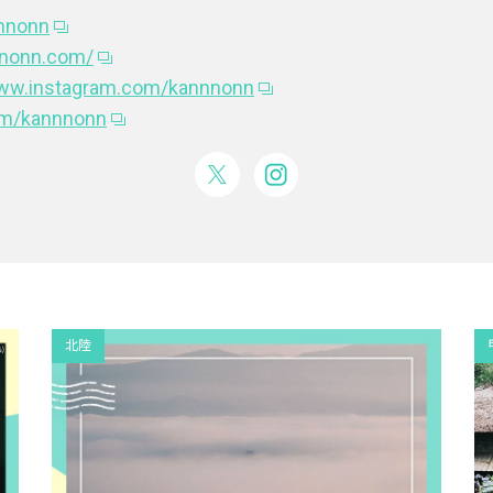
nnnonn
nnonn.com/
www.instagram.com/kannnonn
com/kannnonn
北陸