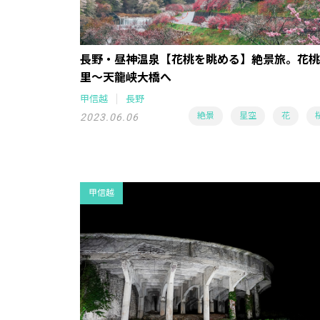
長野・昼神温泉【花桃を眺める】絶景旅。花桃
里～天龍峡大橋へ
甲信越
長野
絶景
星空
花
2023.06.06
甲信越