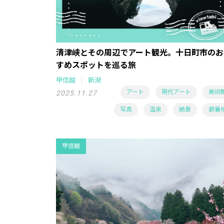
清津峡とその周辺でアート観光。十日町市のお
すめスポットを巡る旅
甲信越
新潟
アート
現代アート
美術
2025.11.27
写真
温泉
絶景
避暑
甲信越