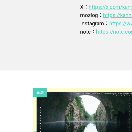
X：
https://x.com/ka
mozlog：
https://kan
Instagram：
https://
note：
https://note.
新潟