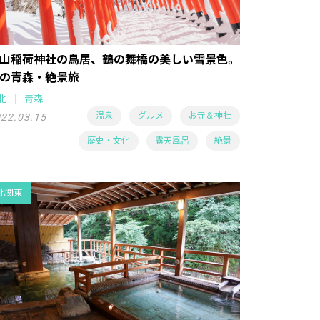
山稲荷神社の鳥居、鶴の舞橋の美しい雪景色。
の青森・絶景旅
北
青森
温泉
グルメ
お寺＆神社
22.03.15
歴史・文化
露天風呂
絶景
北関東