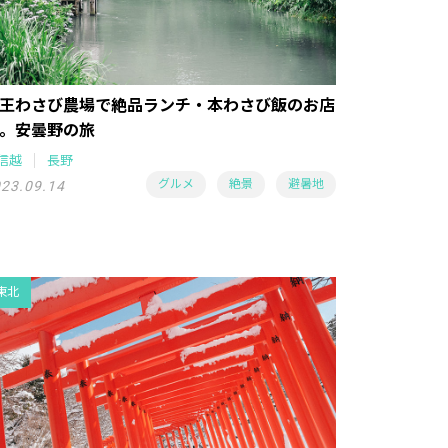
王わさび農場で絶品ランチ・本わさび飯のお店
。安曇野の旅
信越
長野
グルメ
絶景
避暑地
23.09.14
東北