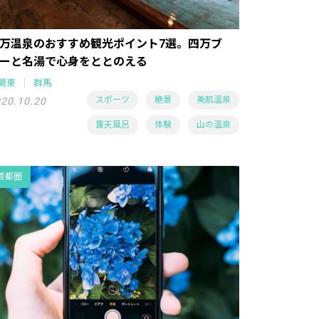
万温泉のおすすめ観光ポイント7選。四万ブ
ーと名湯で心身をととのえる
関東
群馬
スポーツ
絶景
美肌温泉
20.10.20
露天風呂
体験
山の温泉
首都圏