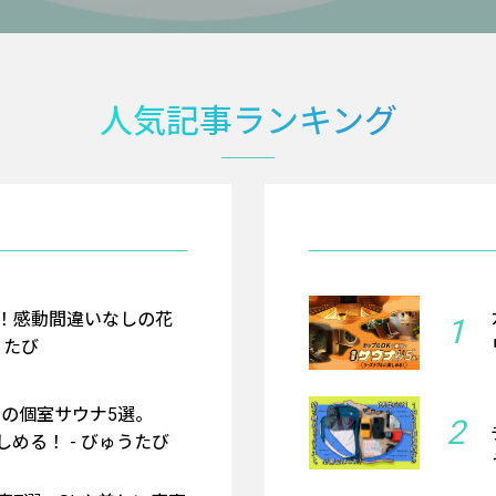
人気記事ランキング
！感動間違いなしの花
1
うたび
京の個室サウナ5選。
2
める！ - びゅうたび