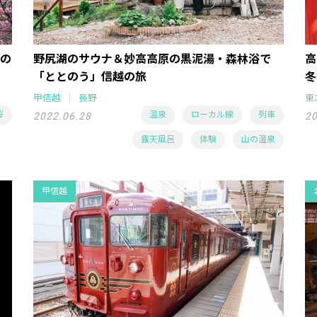
の
野尻湖のサウナ＆妙高高原の黒泥湯・森林浴で
高
「ととのう」信越の旅
冬
甲信越
長野
東
桜
温泉
ローカル線
列車
2022.06.28
20
露天風呂
体験
山の温泉
甲信越