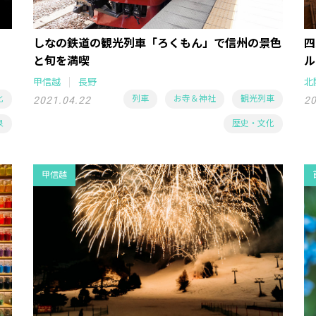
しなの鉄道の観光列車「ろくもん」で信州の景色
四
と旬を満喫
ル
甲信越
長野
北
化
列車
お寺＆神社
観光列車
2021.04.22
20
泉
歴史・文化
甲信越