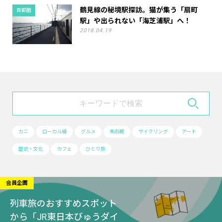
鶴見線の秘境駅探訪。猫が集う「扇町
首都圏
駅」や出られない「海芝浦駅」へ！
2018.04.19
カニ
ローカル線
グルメ
美術館
サイクリング
アート
歴史・文化
カフェ
ひとり旅
会員企画
列車旅のおすすめスポット
から「JR東日本びゅうダイ