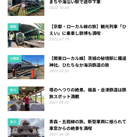
まちや海沿い駅で途中下車
2022.10.25
【京都・ローカル線の旅】観光列車「ひ
関西
えい」に乗車し鉄博も満喫
2022.07.19
【関東ローカル線】茨城の秘境駅に鐵道
北関東
神社。ひたちなか海浜鉄道の旅
2022.03.23
塔のへつりの絶景。福島・会津鉄道は鉄
東北
旅スポット満載
2021.09.22
青森・五能線の旅。新型車両に揺られて
東北
車窓からの絶景を満喫
2021.04.28