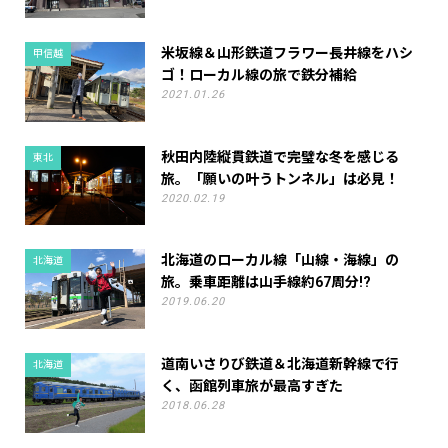
米坂線＆山形鉄道フラワー長井線をハシ
甲信越
ゴ！ローカル線の旅で鉄分補給
2021.01.26
秋田内陸縦貫鉄道で完璧な冬を感じる
東北
旅。「願いの叶うトンネル」は必見！
2020.02.19
北海道のローカル線「山線・海線」の
北海道
旅。乗車距離は山手線約67周分!?
2019.06.20
道南いさりび鉄道＆北海道新幹線で行
北海道
く、函館列車旅が最高すぎた
2018.06.28