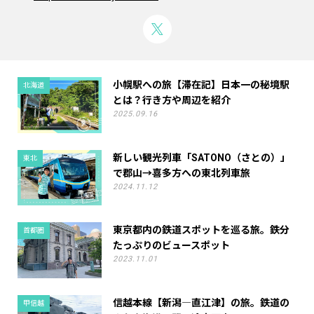
小幌駅への旅【滞在記】日本一の秘境駅
北海道
とは？行き方や周辺を紹介
2025.09.16
新しい観光列車「SATONO（さとの）」
東北
で郡山→喜多方への東北列車旅
2024.11.12
東京都内の鉄道スポットを巡る旅。鉄分
首都圏
たっぷりのビュースポット
2023.11.01
信越本線【新潟―直江津】の旅。鉄道の
甲信越