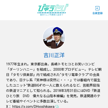
自分らしい列車旅と出会う
吉川正洋
1977年生まれ。東京都出身。長嶋トモヒコとお笑いコンビ
「ダーリンハニー」を結成し、2000年プロデビュー。テレビ朝
日『タモリ倶楽部』内で結成された“タモリ電車クラブ”の会員
であり、日テレ系『笑神様は突然に・・・』では番組内で誕生
したユニット“鉄道BIG4”の一人に数えられるなど、芸能界屈指
の鉄道マニアとして知られる。2018年3月31日にはDVD『鉄道
ひとり旅 DVD 偉大なる山陰本線編』を発売。鉄道関連のテ
レビ番組やイベントに多数出演している。
X：
https://x.com/DHyoshikawa