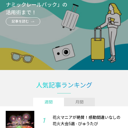
ナミックレールパック」の
活用術まで！
記事を読む
人気記事ランキング
週間
月間
花火マニアが絶賛！感動間違いなしの
1
花火大会5選 - びゅうたび