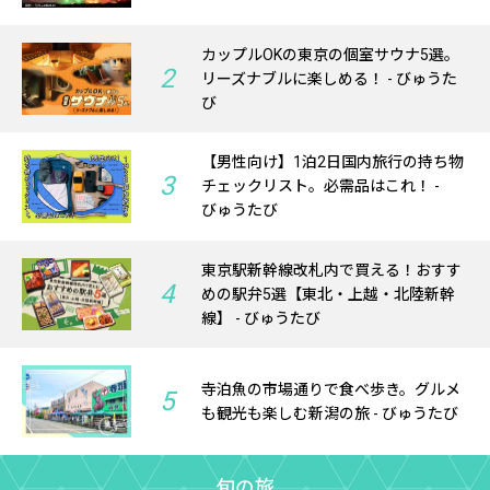
カップルOKの東京の個室サウナ5選。
2
リーズナブルに楽しめる！ - びゅうた
び
【男性向け】1泊2日国内旅行の持ち物
3
チェックリスト。必需品はこれ！ -
びゅうたび
東京駅新幹線改札内で買える！おすす
4
めの駅弁5選【東北・上越・北陸新幹
線】 - びゅうたび
寺泊魚の市場通りで食べ歩き。グルメ
5
も観光も楽しむ新潟の旅 - びゅうたび
旬の旅